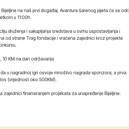
eljine na naš prvi događaj. Avantura šarenog jajeta će se odr
četkom u 11:00h.
lju druženja i sakupljanja sredstava u svrhu uspostavljanja i
ana od strane Trag fondacije i vraćena zajednici kroz projekte
konkursu.
a, 10 KM na dan održavanja
t da u nagradnoj igri osvoje mnoštvo nagrada sponzora, a prva
glos (vrijednost oko 500KM).
a zajednici finansiranjem projekata za unapređenje Bijeljine.