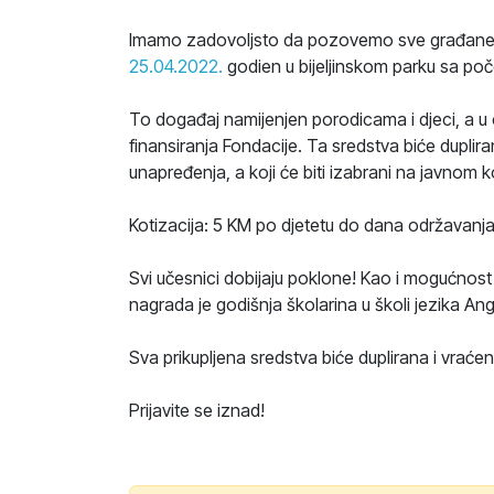
Imamo zadovoljsto da pozovemo sve građane Bij
25.04.2022.
godien u bijeljinskom parku sa po
To događaj namijenjen porodicama i djeci, a u ci
finansiranja Fondacije. Ta sredstva biće duplir
unapređenja, a koji će biti izabrani na javnom 
Kotizacija: 5 KM po djetetu do dana održavanj
Svi učesnici dobijaju poklone! Kao i mogućnos
nagrada je godišnja školarina u školi jezika An
Sva prikupljena sredstva biće duplirana i vraćen
Prijavite se iznad!