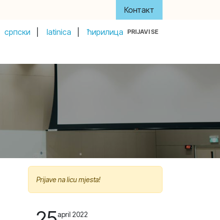
Контакт
српски
|
latinica
|
ћирилица
PRIJAVI SE
y
About Us
Акти и управа
Донатори
Prijave na licu mjesta!
25
april 2022