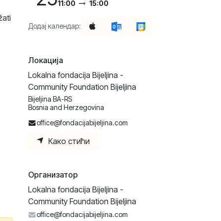
11:00
15:00
žati
Додај календар:
Локација
Lokalna fondacija Bijeljina -
Community Foundation Bijeljina
Bijeljina BA-RS
Bosnia and Herzegovina
office@fondacijabijeljina.com
Како стићи
Организатор
Lokalna fondacija Bijeljina -
Community Foundation Bijeljina
office@fondacijabijeljina.com