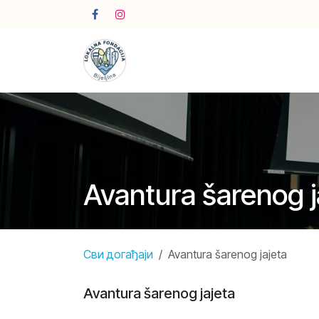
Skip to Content
Avantura šarenog j
Сви догађаји
Avantura šarenog jajeta
Avantura šarenog jajeta