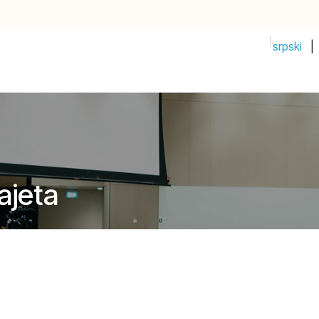
srpski
|
PRIJAVI IDEJU!
Početak
Prodavnica
Događaji
Compan
ajeta