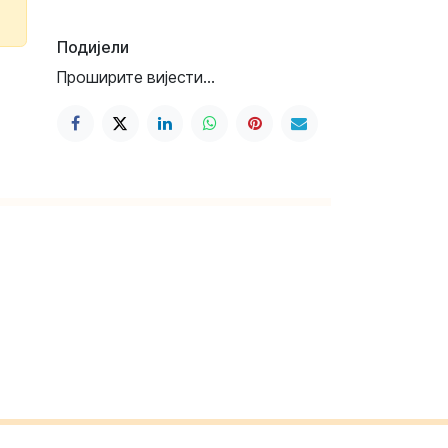
Подијели
Проширите вијести...