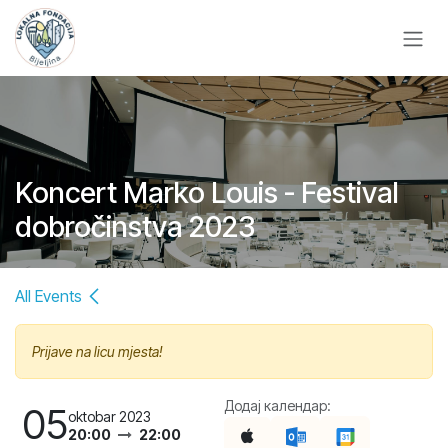
Skip to Content
Koncert Marko Louis - Festival
dobročinstva 2023
All Events
Prijave na licu mjesta!
Додај календар:
05
oktobar 2023
20:00
22:00