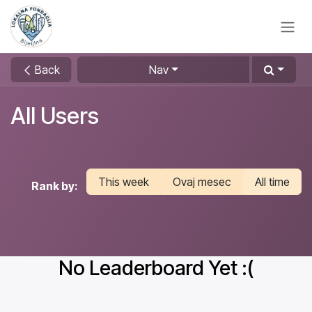
Skip to Content
Back
Nav
All Users
This week
Ovaj mesec
All time
Rank by:
No Leaderboard Yet :(