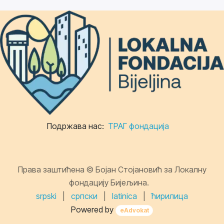
Подржава нас:
ТРАГ фондација
Права заштићена © Бојан Стојановић за Локалну
фондацију Бијељина.
srpski
|
српски
|
latinica
|
ћирилица
Powered by
eAdvokat