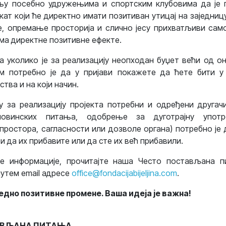
у посебно удружењима и спортским клубовима да је 
кат који ће директно имати позитиван утицај на заједниц
, опремање просторија и слично јесу прихватљиви сам
има директне позитивне ефекте.
уколико је за реализацију неопходан буџет већи од о
м потребно је да у пријави покажете да ћете бити у
тва и на који начин.
 за реализацију пројекта потребни и одређени другачи
овинских питања, одобрење за дуготрајну употр
ростора, сагласности или дозволе органа) потребно је
и да их прибавите или да сте их већ прибавили.
е информације, прочитајте наша Често постављана 
путем email адресе
office@fondacijabijeljina.com
.
едно позитивне промене. Ваша идеја је важна!
АВЉАНА ПИТАЊА