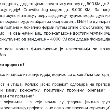
у подршку, дод‌јељујемо средства у износу од 500 КМ до 3
воју идеју! (Crowdfunding модел до 8.000 КМ): За прој
 да окупе и ангажују ширу заједницу, нудимо модел дупли
ш пројекат буде изабран за овај модел, ЛФБН ће дуплират
од грађана и локалних фирми путем online crowdfunding пл
емо. На овај начин, ваш пројекат може достићи укупан бу
рикупљено од заједнице + 4.000 КМ које додаје Фондација
е који модел финансирања је најпогоднији за вашу
бор.
мо пројекте?
али најквалитетније идеје, водимо се сљедећим критериј
ст и утицај: Колико јасно пројекат одговара на препо
 и какву конкретну, позитивну промјену обећава?
вати та промјена?
т заједнице: На који начин су грађани (циљна гру
и реализацију пројекта, а не само као пасивни корисници?