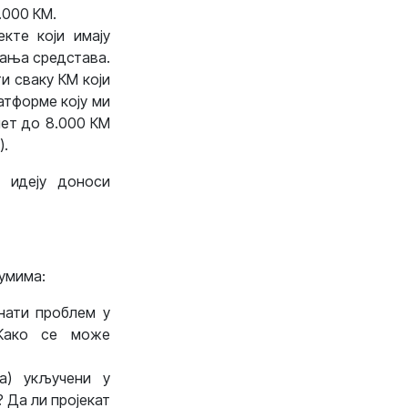
.000 КМ.
екте који имају
рања средстава.
и сваку КМ који
атформе коју ми
џет до 8.000 КМ
).
 идеју доноси
умима:
знати проблем у
 Како се може
па) укључени у
 Да ли пројекат