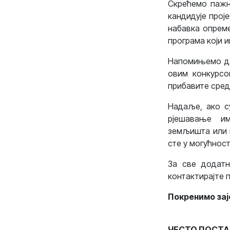
Скрећемо пажњ
кандидује проје
набавка опреме
програма који 
Напомињемо да 
овим конкурсо
прибавите средс
Надаље, ако су
рјешавање им
земљишта или п
сте у могућност
За све додатн
контактирајте 
Покренимо зај
ЧЕСТО ПОСТ