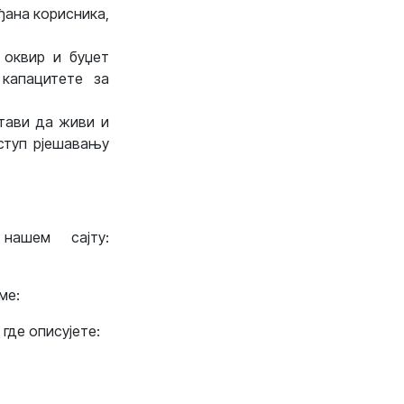
ђана корисника,
 оквир и буџет
капацитете за
тави да живи и
ступ рјешавању
нашем сајту:
ме:
где описујете: