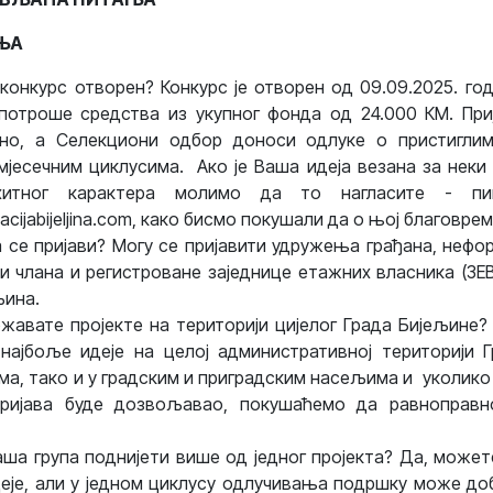
ЊА
 конкурс отворен? Конкурс је отворен од 09.09.2025. год
потроше средства из укупног фонда од 24.000 КМ. Приј
ано, а Селекциони одбор доноси одлуке о пристигли
мјесечним циклусима. Ако је Ваша идеја везана за неки 
 хитног карактера молимо да то нагласите - п
cijabijeljina.com
, како бисмо покушали да о њој благовре
 се пријави? Могу се пријавити удружења грађана, нефо
и члана и регистроване заједнице етажних власника (ЗЕВ
љина.
жавате пројекте на територији цијелог Града Бијељине
ајбоље идеје на целој административној територији Г
ма, тако и у градским и приградским насељима и уколико 
пријава буде дозвољавао, покушаћемо да равноправ
ша група поднијети више од једног пројекта? Да, може
деје, али у једном циклусу одлучивања подршку може до