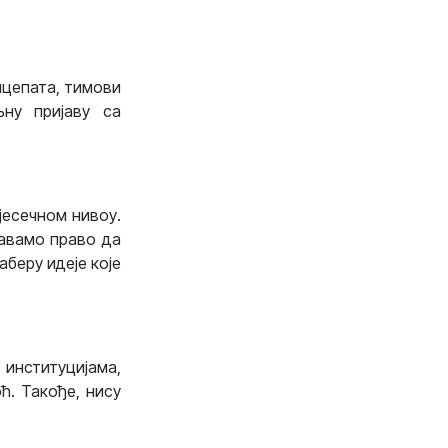
нцепата, тимови
љну пријаву са
јесечном нивоу.
жавамо право да
аберу идеје које
институцијама,
ћ. Такође, нису