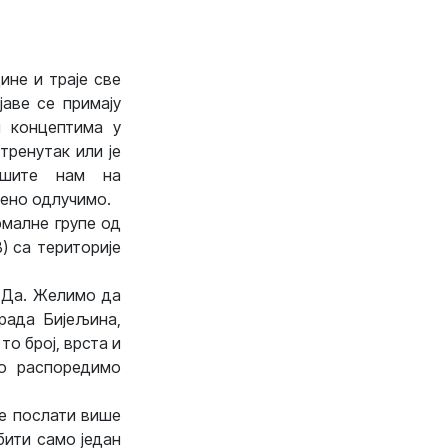
ине и траје све
аве се примају
м концептима у
тренутак или је
ишите нам на
мено одлучимо.
рмалне групе од
) са територије
? Да. Желимо да
рада Бијељина,
то број, врста и
но распоредимо
те послати више
бити само један