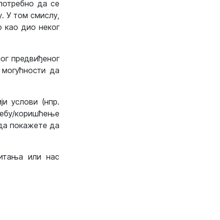
потребно да се
у. У том смислу,
о као дио неког
ног предвиђеног
 могућности да
ји услови (нпр.
ебу/коришћење
 да покажете да
питања или нас