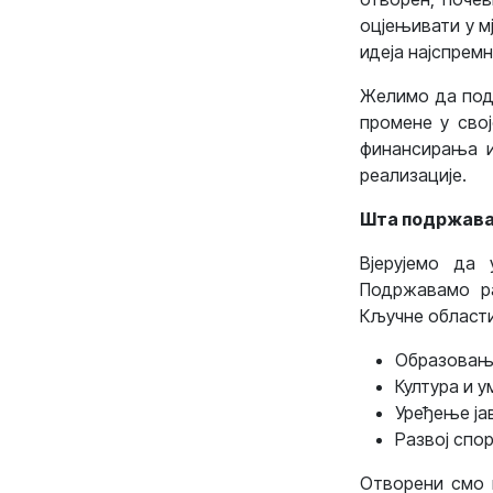
оцјењивати у м
идеја најспремн
Желимо да подр
промене у свој
финансирања и
реализације.
Шта подржав
Вјерујемо да 
Подржавамо ра
Кључне области
Образова
Култура и 
Уређење ја
Развој спо
Отворени смо и