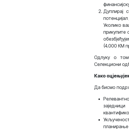
финансијск
Дуплирај с
потенцијал
Уколико ва
прикупите 
обезбјеђуј
(4.000 КМ п
Одлуку о том
Селекциони од
Како оцјењује
Да бисмо подрж
Релевантно
заједници
квантифико
Укљученос
планирање 