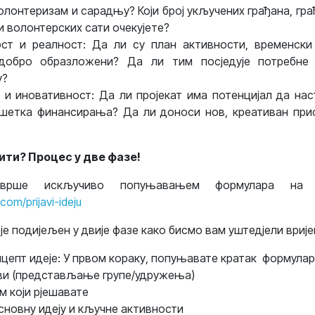
олонтеризам и сарадњу? Који број укључених грађана, гра
и волонтерских сати очекујете?
ст и реалност: Да ли су план активности, временски
добро образложени? Да ли тим посједује потребне 
у?
и иновативност: Да ли пројекат има потенцијал да нас
шетка финансирања? Да ли доноси нов, креативан при
вити? Процес у две фазе!
врше искључиво попуњавањем формулара на 
.com/prijavi-ideju
је подијељен у двије фазе како бисмо вам уштед‌јели врије
нцепт идеје: У првом кораку, попуњавате кратак формулар 
 ви (представљање групе/удружења)
м који рјешавате
сновну идеју и кључне активности