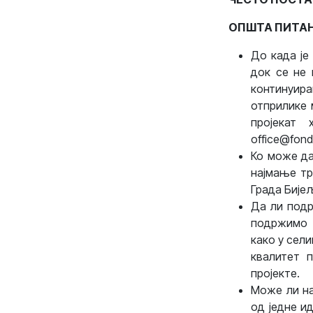
ОПШТА ПИТА
До када је
док се не 
континуир
отприлике 
пројекат
office@fonda
Ко може да
најмање тр
Града Бије
Да ли подр
подржимо н
како у сели
квалитет 
пројекте.
Може ли на
од једне и