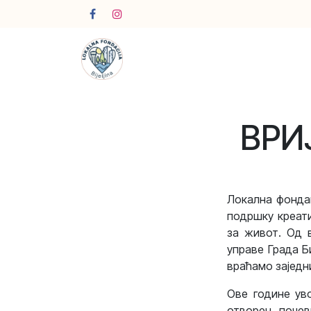
Skip to Content
ВРИ
Локална фондац
подршку креати
за живот. Од 
управе Града Б
враћамо заједн
Ове године ув
отворен, почев