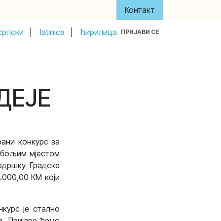
Контакт
српски
|
latinica
|
ћирилица
ПРИЈАВИ СЕ
y
About Us
Акти и управа
Донатори
ДЕЈЕ
рани конкурс за
е бољим мјестом
одршку Градске
.000,00 КМ који
курс је стално
а. Пријаве ћемо