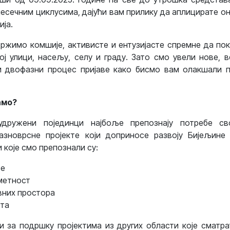
јесечним циклусима, дајући вам прилику да аплицирате он
ија.
жимо комшије, активисте и ентузијасте спремне да по
ој улици, насељу, селу и граду. Зато смо увели нове, 
 двофазни процес пријаве како бисмо вам олакшали п
амо?
удружени појединци најбоље препознају потребе сво
зноврсне пројекте који доприносе развоју Бијељине
 које смо препознали су:
ње
уметност
вних простора
рта
 за подршку пројектима из других области које сматра