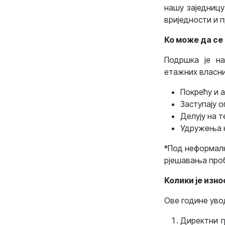
нашу заједницу
вриједности и 
Ко може да се
Подршка је н
етажних власник
Покрећу и а
Заступају о
Делују на т
Удружења не
*Под неформалн
рјешавања проб
Колики је изн
Ове године уво
Директни г