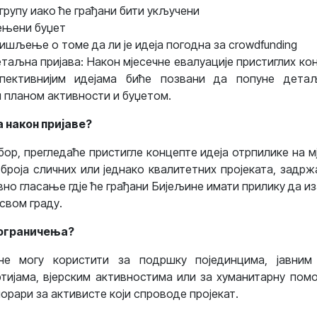
групу иако ће грађани бити укључени
ењени буџет
ишљење о томе да ли је идеја погодна за crowdfunding
етаљна пријава: Након мјесечне евалуације пристиглих ко
спективнијим идејама биће позвани да попуне дета
 планом активности и буџетом.
 након пријаве?
ор, прегледаће пристигле концепте идеја отрпилике на м
г броја сличних или једнако квалитетних пројеката, задр
вно гласање гдје ће грађани Бијељине имати прилику да из
свом граду.
 ограничења?
е могу користити за подршку појединцима, јавним 
тијама, вјерским активностима или за хуманитарну помо
орари за активисте који спроводе пројекат.