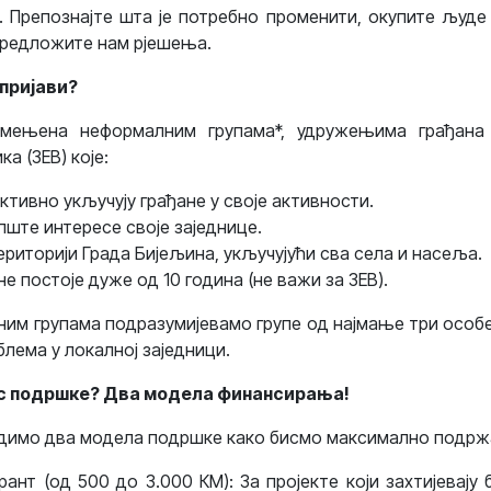
. Препознајте шта је потребно променити, окупите људе
предложите нам рјешења.
 пријави?
амењена неформалним групама*, удружењима грађана 
а (ЗЕВ) које:
ктивно укључују грађане у своје активности.
пште интересе своје заједнице.
ериторији Града Бијељина, укључујући сва села и насеља.
 постоје дуже од 10 година (не важи за ЗЕВ).
им групама подразумијевамо групе од најмање три особ
лема у локалној заједници.
ос подршке? Два модела финансирања!
димо два модела подршке како бисмо максимално подржа
рант (од 500 до 3.000 КМ): За пројекте који захтијевају 