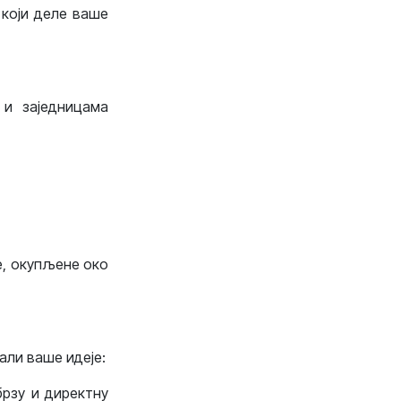
 који деле ваше
и заједницама
е, окупљене око
ли ваше идеје:
брзу и директну