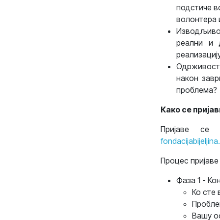
подстиче в
волонтера 
Изводљиво
реални и 
реализациј
Одрживост 
након завр
проблема?
Како се прија
Пријаве се 
fondacijabijeljina
Процес пријаве 
Фаза 1 - Ко
Ко сте
Пробле
Вашу о