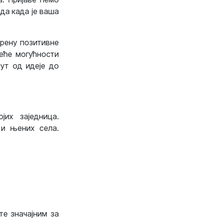
да када је ваша
крену позитивне
веће могућности
ут од идеје до
јих заједница.
 и њених села.
те значајним за