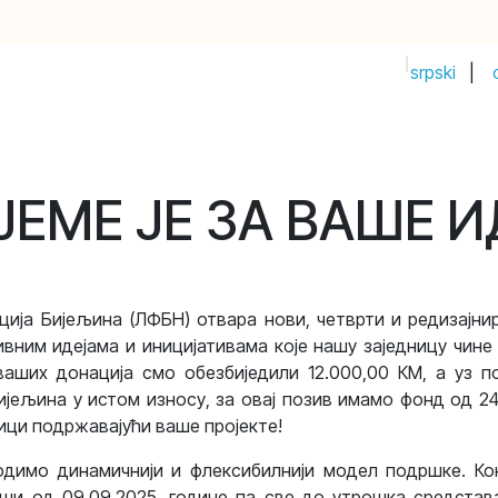
srpski
|
PRIJAVI IDEJU!
Почетак
Продавница
Догађаји
Compan
ЈЕМЕ ЈЕ ЗА ВАШЕ И
ија Бијељина (ЛФБН) отвара нови, четврти и редизајни
вним идејама и иницијативама које нашу заједницу чин
ваших донација смо обезбиједили 12.000,00 КМ, а уз п
ијељина у истом износу, за овај позив имамо фонд од 24
ици подржавајући ваше пројекте!
одимо динамичнији и флексибилнији модел подршке. Кон
ши од 09.09.2025. године па све до утрошка средстав