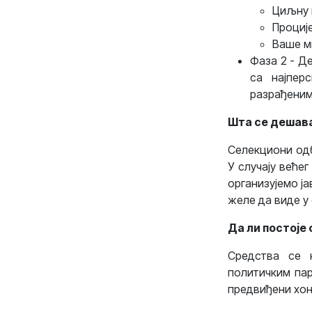
Циљну 
Проциј
Ваше м
Фаза 2 - Д
са најпер
разрађеним
Шта се дешава
Селекциони одб
У случају веће
организујемо ја
желе да виде у 
Да ли постоје
Средства се н
политичким пар
предвиђени хон