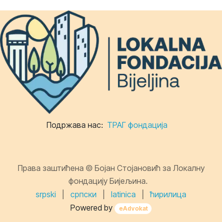
Подржава нас:
ТРАГ фондација
Права заштићена © Бојан Стојановић за Локалну
фондацију Бијељина.
srpski
|
српски
|
latinica
|
ћирилица
Powered by
eAdvokat