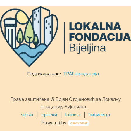
Подржава нас:
ТРАГ фондација
Права заштићена © Бојан Стојановић за Локалну
фондацију Бијељина.
srpski
|
српски
|
latinica
|
ћирилица
Powered by
eAdvokat