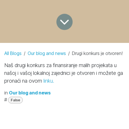
All Blogs
Our blog and news
Drugi konkurs je otvoren!
Naš drugi konkurs za finansiranje malih projekata u
našoj i vašoj lokalnoj zajednici je otvoren i možete ga
pronaći na ovom
linku.
in
Our blog and news
#
False