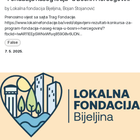
by
Lokalna fondacija Bijeljina, Bojan Stojanović
Prenosimo vijest sa sajta Trag Fondacije.
https://www.lokalnefondacije.ba/vesti/objavljeni-rezultati-konkursa-za-
program-fondacija-naseg-kraja-u-bosni-i-hercegovini/?
fbclid=IwAR11EEpSWNxWfuq859G8v6UDN...
False
7. 5. 2025.