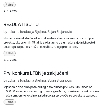
False
7. 5. 2025.
REZULATI SU TU
by
Lokalna fondacija Bijeljina, Bojan Stojanović
Nismo očekivali da ćete kandidovati ovako raznovrsne i zanimljive
projekte, ukupno njih 15, ali je sada jasno da u našoj zajednici postoji
potencijal koji LF BN može "otključati." U Bijeljini ima idej...
False
7. 5. 2025.
Prvi konkurs LFBN je zaključen!
by
Lokalna fondacija Bijeljina, Bojan Stojanović
Mjeseca dana smo pozivali i oglašavali naš prvi konkurs. Iznos od
6.000,00 evra ponudili smo grupama građana, udruženjima i aktivistima
naše semberske lokalne zajednice za sprovođenje projekata za pob...
False