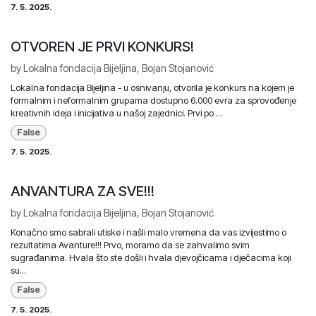
7. 5. 2025.
OTVOREN JE PRVI KONKURS!
by
Lokalna fondacija Bijeljina, Bojan Stojanović
Lokalna fondacija Bijeljina - u osnivanju, otvorila je konkurs na kojem je
formalnim i neformalnim grupama dostupno 6.000 evra za sprovođenje
kreativnih ideja i inicijativa u našoj zajednici. Prvi po ...
False
7. 5. 2025.
ANVANTURA ZA SVE!!!
by
Lokalna fondacija Bijeljina, Bojan Stojanović
Konačno smo sabrali utiske i našli malo vremena da vas izvijestimo o
rezultatima Avanture!!! Prvo, moramo da se zahvalimo svim
sugrađanima. Hvala što ste došli i hvala djevojčicama i dječacima koji
su...
False
7. 5. 2025.