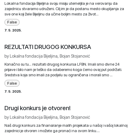
Lokalna fondacija Bijeljina svoju misiju utemeljila je na verovanju da
zajednicu stvaramo udruženi. Cilj im je da postanu mesto okupljanja za
sve one koji žele Bijeljinu da učine boljim mesto za život...
False
7. 5. 2025.
REZULTATI DRUGOG KONKURSA
by
Lokalna fondacija Bijeljina, Bojan Stojanović
Konačno su tu... rezultati drugog konkursa LFBN. Imali smo divne 24
prijave i bilo nam je teško da odaberemo koga ćemo ovaj put podržati.
Sredstva koja smo imali za podjelu su ograničena i morali smo ...
False
7. 5. 2025.
Drugi konkurs je otvoren!
by
Lokalna fondacija Bijeljina, Bojan Stojanović
Naš drugi konkurs za finansiranje malih projekata u našoj i vašoj lokalnoj
zajednici je otvoren i možete ga pronaći na ovom linku....