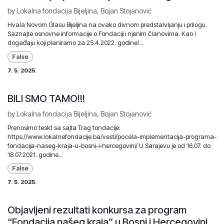
by
Lokalna fondacija Bijeljina, Bojan Stojanović
Hvala Novom Glasu Bijeljina na ovako divnom predstalvljanju i prilogu.
Saznajte osnovne informacije o Fondaciji i njenim članovima. Kao i
događaju koji planiramo za 25.4.2022. godine!...
False
7. 5. 2025.
BILI SMO TAMO!!!
by
Lokalna fondacija Bijeljina, Bojan Stojanović
Prenosimo teskt sa sajta Trag fondacije:
https://www.lokalnefondacije.ba/vesti/pocela-implementacija-programa-
fondacija-naseg-kraja-u-bosni-i-hercegovini/ U Sarajevu je od 16.07. do
18.07.2021. godine...
False
7. 5. 2025.
Objavljeni rezultati konkursa za program
“Fondacija našeg kraja” u Bosni i Hercegovini