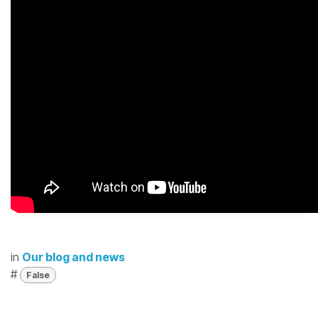
in
Our blog and news
#
False