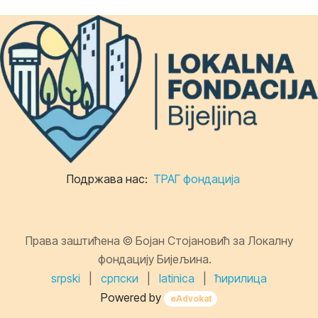
Подржава нас:
ТРАГ фондација
Права заштићена © Бојан Стојановић за Локалну
фондацију Бијељина.
srpski
|
српски
|
latinica
|
ћирилица
Powered by
eAdvokat