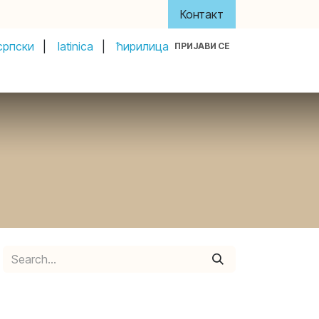
Контакт
српски
|
latinica
|
ћирилица
ПРИЈАВИ СЕ
y
About Us
Акти и управа
Донатори