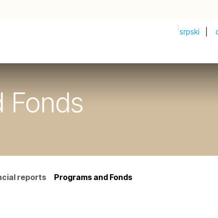
srpski
|
PRIJAVI IDEJU!
Почетак
Продавница
Догађаји
Compan
d Fonds
ncial reports
Programs and Fonds