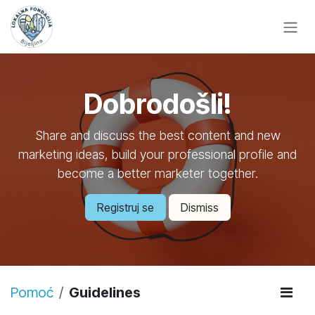
Skip to Content
Dobrodošli!
Share and discuss the best content and new
marketing ideas, build your professional profile and
become a better marketer together.
Registruj se
Dismiss
Pomoć
Guidelines