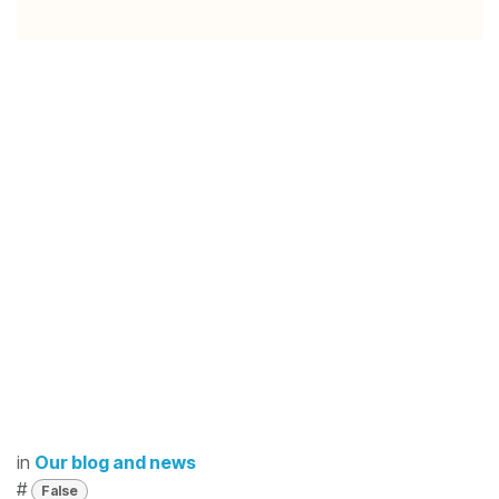
in
Our blog and news
#
False