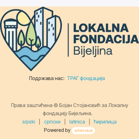
Подржава нас:
ТРАГ фондација
Права заштићена © Бојан Стојановић за Локалну
фондацију Бијељина.
srpski
|
српски
|
latinica
|
ћирилица
Powered by
eAdvokat